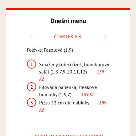
Dnešní menu
ČTVRTEK 6.8.
Fazolová (1,9)
Frank
Polévka:
Polévka:
,3,7,9)
1
1
Smažený kuřecí řízek, bramborový
Řecké v
asmínová rýže
salát (1,3,7,9,10,11,12)
- 159
tzatziki
Kč
2
Svíčko
máčkou,
2
Filovaná panenka, steakové
knedlík
,6,7)
-
hranolky (1,6,7)
- 169 Kč
(1,3,6,
3
3
Pizza 32 cm dle nabídky
- 189
Pizza 
ídky
- 189
Kč
Kč