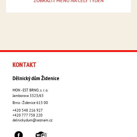
ZOBRAZIT MENU NA CELÝ TÝDEN
KONTAKT
Dělnický dům Židenice
MON - EST BRNO, s. r. o.
Jamborova 3323/65
Brno - Židenice
615 00
+420 548 216 927
+420 777 758 220
delnickydum@seznam.cz