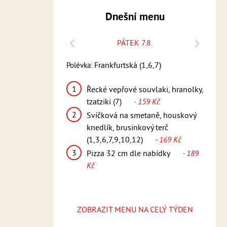
Dnešní menu
K 6.8.
PÁTEK 7.8.
Polévka
9)
Frankfurtská (1,6,7)
Polévka:
Česneč
1
í řízek, bramborový
Řecké vepřové souvlaki, hranolky,
1
K
10,11,12)
- 159
tzatziki (7)
- 159 Kč
p
2
Svíčková na smetaně, houskový
(
nka, steakové
knedlík, brusinkový terč
2
7)
- 169 Kč
(1,3,6,7,9,10,12)
- 169 Kč
v
3
le nabídky
- 189
Pizza 32 cm dle nabídky
- 189
Kč
3
ZOBRAZIT MENU NA CELÝ TÝDEN