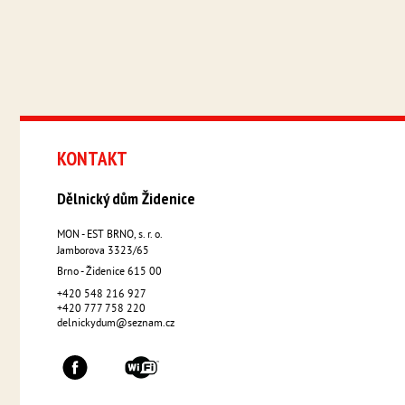
KONTAKT
Dělnický dům Židenice
MON - EST BRNO, s. r. o.
Jamborova 3323/65
Brno - Židenice
615 00
+420 548 216 927
+420 777 758 220
delnickydum@seznam.cz