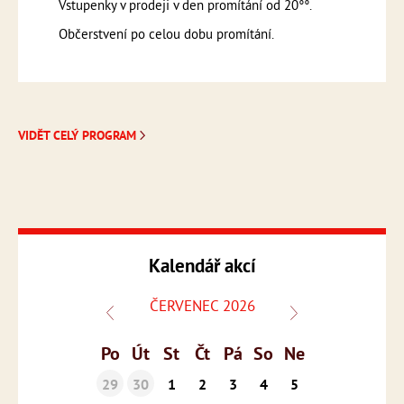
Vstupenky v prodeji v den promítání od 20°°.
Občerstvení po celou dobu promítání.
VIDĚT CELÝ PROGRAM
Kalendář akcí
ČERVENEC 2026
Po
Út
St
Čt
Pá
So
Ne
29
30
1
2
3
4
5