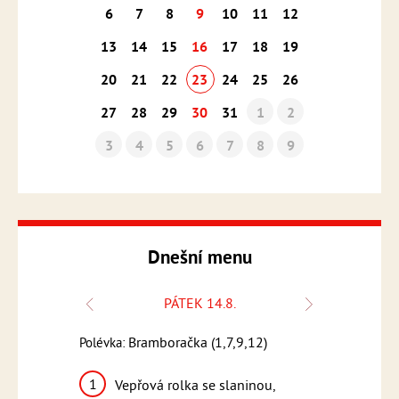
6
7
8
9
10
11
12
13
14
15
16
17
18
19
20
21
22
23
24
25
26
27
28
29
30
31
1
2
3
4
5
6
7
8
9
Dnešní menu
.
PÁTEK 14.8.
1,6,7,9)
Bramboračka (1,7,9,12)
Kmín
Polévka:
Polévka:
1
1
 rýže,
Vepřová rolka se slaninou,
Penne 