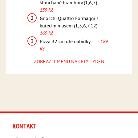
 159 Kč
šťouchané brambory (1,6,7)
-
smetan
159 Kč
sýrem G
lu,
- 15
2
, americké
Gnocchi Quattro Formaggi s
2
 169 Kč
kuřecím masem (1,3,6,7,12)
-
Medail
169 Kč
dresin
ídky
- 189
(1,5,6,
3
Pizza 32 cm dle nabídky
- 189
3
Kč
Pizza 
Kč
ZOBRAZIT MENU NA CELÝ TÝDEN
KONTAKT