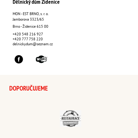
Dělnický dům Židenice
MON - EST BRNO, s. r. o.
Jamborova 3323/65
Brno - Židenice
615 00
+420 548 216 927
+420 777 758 220
delnickydum@seznam.cz
DOPORUČUJEME