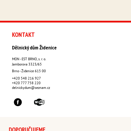
KONTAKT
Dělnický dům Židenice
MON - EST BRNO, s. r. o.
Jamborova 3323/65
Brno - Židenice
615 00
+420 548 216 927
+420 777 758 220
delnickydum@seznam.cz
DOPORUČUJEME