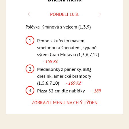
PONDĚLÍ 10.8.
9,12)
Kmínová s vejcem (1,3,9)
Žamp
Polévka:
Polévka:
1
1
ninou,
Penne s kuřecím masem,
Franco
(1,6,7)
-
smetanou a špenátem, sypané
(1,3,7,
sýrem Gran Moravia (1,3,6,7,12)
2
Steak z
- 159 Kč
maggi s
omáčka
2
6,7,12)
-
Medailonky z panenky, BBQ
(1,6,7,
dresink, americké brambory
3
Pizza 
(1,5,6,7,10)
- 169 Kč
ídky
- 189
Kč
3
Pizza 32 cm dle nabídky
- 189
Kč
ZOBRAZIT MENU NA CELÝ TÝDEN