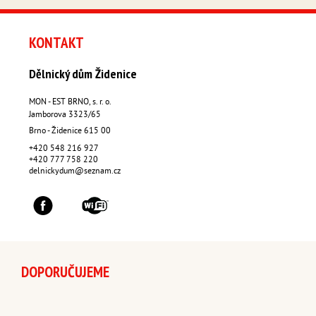
KONTAKT
Dělnický dům Židenice
MON - EST BRNO, s. r. o.
Jamborova 3323/65
Brno - Židenice
615 00
+420 548 216 927
+420 777 758 220
delnickydum@seznam.cz
DOPORUČUJEME