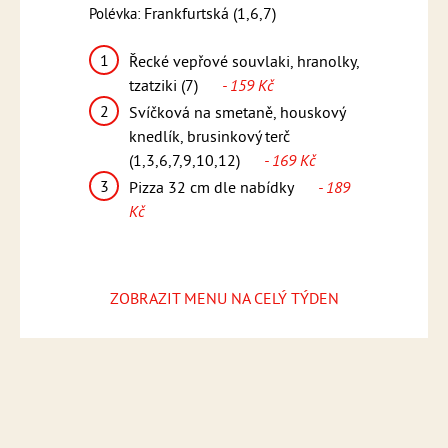
Polévka:
Frankfurtská (1,6,7)
Polévka:
Česnečka s k
1
k, bramborový
Řecké vepřové souvlaki, hranolky,
1
Kuřecí 
12)
- 159
tzatziki (7)
- 159 Kč
pikantn
2
Svíčková na smetaně, houskový
(1,5,6,
teakové
knedlík, brusinkový terč
2
Smažen
169 Kč
(1,3,6,7,9,10,12)
- 169 Kč
vařené 
3
ídky
- 189
Pizza 32 cm dle nabídky
- 189
omáčka
Kč
Kč
3
Pizza 
Kč
ZOBRAZIT MENU NA CELÝ TÝDEN