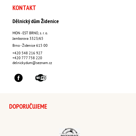
KONTAKT
Dělnický dům Židenice
MON - EST BRNO, s. r. o.
Jamborova 3323/65
Brno - Židenice
615 00
+420 548 216 927
+420 777 758 220
delnickydum@seznam.cz
DOPORUČUJEME