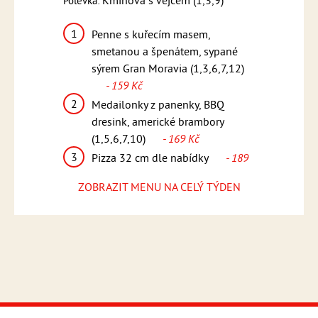
9,12)
Kmínová s vejcem (1,3,9)
Žamp
Polévka:
Polévka:
1
1
ninou,
Penne s kuřecím masem,
Franco
(1,6,7)
-
smetanou a špenátem, sypané
(1,3,7,
sýrem Gran Moravia (1,3,6,7,12)
2
Steak z
- 159 Kč
maggi s
omáčka
2
6,7,12)
-
Medailonky z panenky, BBQ
(1,6,7,
dresink, americké brambory
3
Pizza 
(1,5,6,7,10)
- 169 Kč
ídky
- 189
Kč
3
Pizza 32 cm dle nabídky
- 189
Kč
ZOBRAZIT MENU NA CELÝ TÝDEN