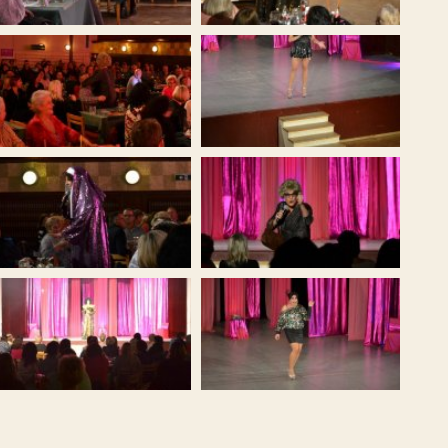
ČTVRTE
Fazolová (1,
Polévka:
1
Smažený kuřec
salát (1,3,7,9,
Kč
2
Filovaná pane
hranolky (1,6,
3
Pizza 32 cm d
Kč