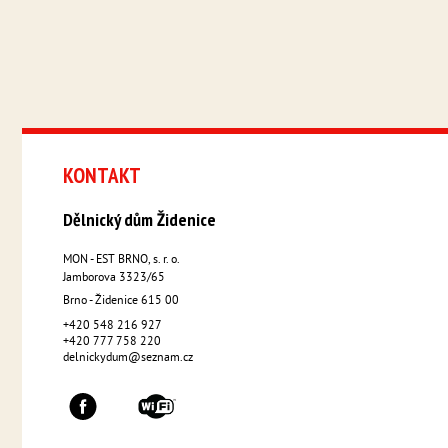
KONTAKT
Dělnický dům Židenice
MON - EST BRNO, s. r. o.
Jamborova 3323/65
Brno - Židenice
615 00
+420 548 216 927
+420 777 758 220
delnickydum@seznam.cz