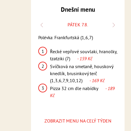
Dnešní menu
K 6.8.
PÁTEK 7.8.
Polévka
9)
Frankfurtská (1,6,7)
Polévka:
Česneč
1
í řízek, bramborový
Řecké vepřové souvlaki, hranolky,
1
K
10,11,12)
- 159
tzatziki (7)
- 159 Kč
p
2
Svíčková na smetaně, houskový
(
nka, steakové
knedlík, brusinkový terč
2
7)
- 169 Kč
(1,3,6,7,9,10,12)
- 169 Kč
v
3
le nabídky
- 189
Pizza 32 cm dle nabídky
- 189
Kč
3
ZOBRAZIT MENU NA CELÝ TÝDEN