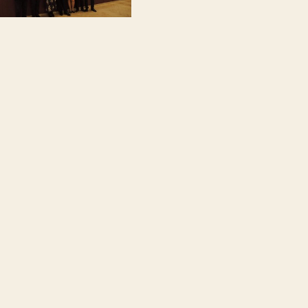
STŘEDA
Polévka:
Drůbeží vývar s nudl
1
Kuřecí kung - 
(1,5,6,9)
- 1
2
Losos s kopro
mačkané bramb
169 Kč
3
Pizza 32 cm d
Kč