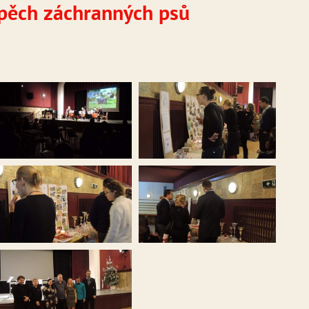
spěch záchranných psů