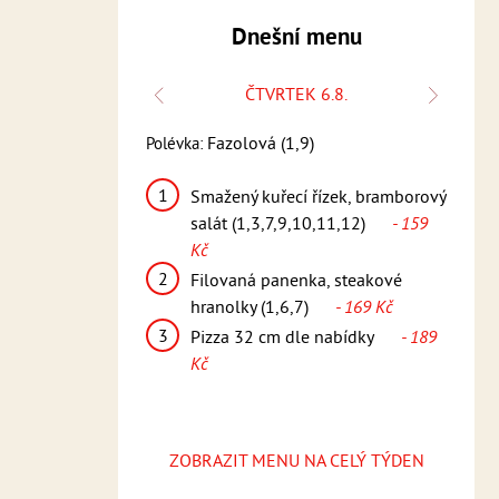
Dnešní menu
 5.8.
ČTVRTEK 6.8.
Fazolová (1,9)
Polévka:
Polévk
emi (1,3,7,9)
1
1
Smažený kuřecí řízek, bramborový
Ř
pao, jasmínová rýže
salát (1,3,7,9,10,11,12)
- 159
t
59 Kč
Kč
2
vou omáčkou,
2
Filovaná panenka, steakové
k
ory (4,6,7)
-
hranolky (1,6,7)
- 169 Kč
(
3
3
Pizza 32 cm dle nabídky
- 189
le nabídky
- 189
Kč
ZOBRAZIT MENU NA CELÝ TÝDEN