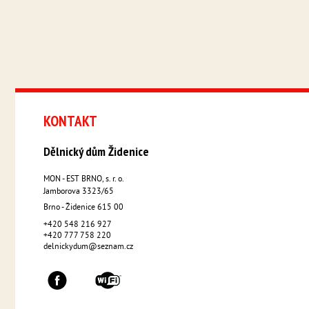
KONTAKT
Dělnický dům Židenice
MON - EST BRNO, s. r. o.
Jamborova 3323/65
Brno - Židenice
615 00
+420 548 216 927
+420 777 758 220
delnickydum@seznam.cz